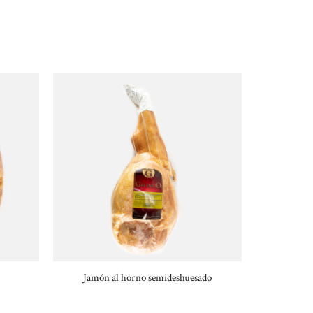
Jamón al horno semideshuesado
L