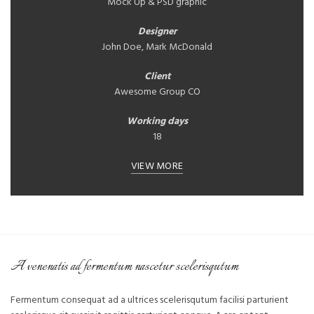
Mock Up & PSD graphic
Designer
John Doe, Mark McDonald
Client
Awesome Group CO
Working days
18
VIEW MORE
A venenatis ad fermentum nascetur scelerisqutum
Fermentum consequat ad a ultrices scelerisqutum facilisi parturient