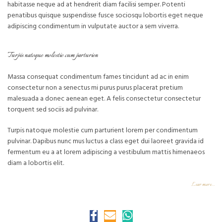
habitasse neque ad at hendrerit diam facilisi semper. Potenti
penatibus quisque suspendisse fusce sociosqu lobortis eget neque
adipiscing condimentum in vulputate auctor a sem viverra.
Turpis natoque molestie cum parturien
Massa consequat condimentum fames tincidunt ad ac in enim
consectetur non a senectus mi purus purus placerat pretium
malesuada a donec aenean eget. A felis consectetur consectetur
torquent sed sociis ad pulvinar.
Turpis natoque molestie cum parturient lorem per condimentum
pulvinar. Dapibus nunc mus luctus a class eget dui laoreet gravida id
fermentum eu a at lorem adipiscing a vestibulum mattis himenaeos
diam a lobortis elit.
Lear more…