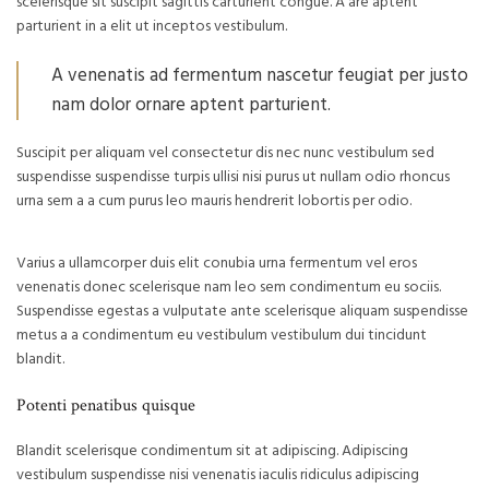
scelerisque sit suscipit sagittis carturient congue. A are aptent
parturient in a elit ut inceptos vestibulum.
A venenatis ad fermentum nascetur feugiat per justo
nam dolor ornare aptent parturient.
Suscipit per aliquam vel consectetur dis nec nunc vestibulum sed
suspendisse suspendisse turpis ullisi nisi purus ut nullam odio rhoncus
urna sem a a cum purus leo mauris hendrerit lobortis per odio.
Varius a ullamcorper duis elit conubia urna fermentum vel eros
venenatis donec scelerisque nam leo sem condimentum eu sociis.
Suspendisse egestas a vulputate ante scelerisque aliquam suspendisse
metus a a condimentum eu vestibulum vestibulum dui tincidunt
blandit.
Potenti penatibus quisque
Blandit scelerisque condimentum sit at adipiscing. Adipiscing
vestibulum suspendisse nisi venenatis iaculis ridiculus adipiscing