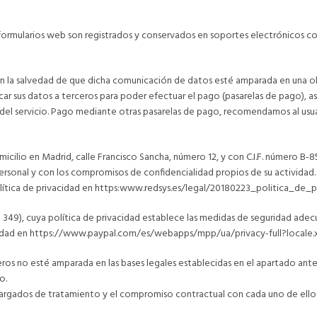
s formularios web son registrados y conservados en soportes electrónicos c
n la salvedad de que dicha comunicación de datos esté amparada en una obl
car sus datos a terceros para poder efectuar el pago (pasarelas de pago), a
 del servicio. Pago mediante otras pasarelas de pago, recomendamos al usuar
icilio en Madrid, calle Francisco Sancha, número 12, y con C.I.F. número B-
ersonal y con los compromisos de confidencialidad propios de su actividad.
política de privacidad en https:www.redsys.es/legal/20180223_politica_de
 B 118 349), cuya política de privacidad establece las medidas de seguridad a
rivacidad en https://www.paypal.com/es/webapps/mpp/ua/privacy-full?locale
ros no esté amparada en las bases legales establecidas en el apartado anter
o.
cargados de tratamiento y el compromiso contractual con cada uno de ellos 