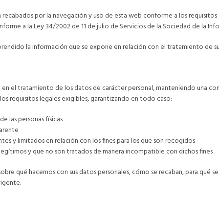
son recabados por la navegación y uso de esta web conforme a los requisit
onforme a la Ley 34/2002 de 11 de julio de Servicios de la Sociedad de la Info
rendido la información que se expone en relación con el tratamiento de su
va en el tratamiento de los datos de carácter personal, manteniendo una con
os requisitos legales exigibles, garantizando en todo caso:
e las personas físicas
parente
es y limitados en relación con los fines para los que son recogidos
 y legítimos y que no son tratados de manera incompatible con dichos fines
obre qué hacemos con sus datos personales, cómo se recaban, para qué se u
vigente.