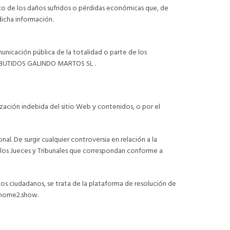
de los daños sufridos o pérdidas económicas que, de
icha información.
nicación pública de la totalidad o parte de los
e EMBUTIDOS GALINDO MARTOS SL .
ación indebida del sitio Web y contenidos, o por el
l. De surgir cualquier controversia en relación a la
se a los Jueces y Tribunales que correspondan conforme a
os ciudadanos, se trata de la plataforma de resolución de
n.home2.show.