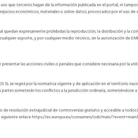
 que terceros hagan de la información publicada en el portal, ni tampoco 
rjuicios económicos, materiales o sobre datos, provocados por el uso de d
l quedan expresamente prohibidas la reproducción, la distribución y la comu
 cualquier soporte, y por cualquier medio técnico, sin la autorización d
sentar las acciones civiles o penales que considere necesaria por la utiliz
 se regirá por la normativa vigente y de aplicación en el territorio naciona
as partes someterán los conflictos a la jurisdicción ordinaria, sometiéndo
e resolución extrajudicial de controversias gratuito y accesible a todos l
és del siguiente enlace https://ec.europa.eu/consumers/odr/main/?event=mai