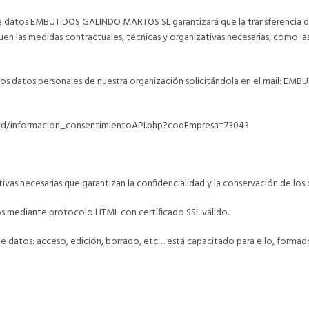
 de datos EMBUTIDOS GALINDO MARTOS SL garantizará que la transferencia de
quen las medidas contractuales, técnicas y organizativas necesarias, como la
 los datos personales de nuestra organización solicitándola en el mail
pd/informacion_consentimientoAPI.php?codEmpresa=73043
ivas necesarias que garantizan la confidencialidad y la conservación de los
s mediante protocolo HTML con certificado SSL válido.
e datos: acceso, edición, borrado, etc… está capacitado para ello, forma