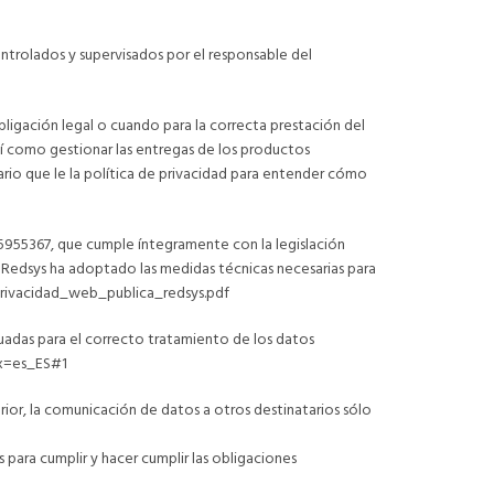
ontrolados y supervisados por el responsable del
igación legal o cuando para la correcta prestación del
sí como gestionar las entregas de los productos
io que le la política de privacidad para entender cómo
85955367, que cumple íntegramente con la legislación
 Redsys ha adoptado las medidas técnicas necesarias para
_privacidad_web_publica_redsys.pdf
decuadas para el correcto tratamiento de los datos
.x=es_ES#1
ior, la comunicación de datos a otros destinatarios sólo
para cumplir y hacer cumplir las obligaciones