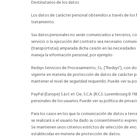
Destinatarios de los datos
Los datos de carácter personal obtenidos a través de lo
tratamiento.
Sus datos personales no serán comunicados a terceros, co
servicio o la ejecución del contrato sea necesario comuni
(transportistas) amparada dicha cesión en las necesidades
maneja la información personal, por ejemplo:
Redsys Servicios de Procesamiento, S.L. (“Redsys”), con dom
vigente en materia de protección de datos de carácter p
mantener el nivel de seguridad requerido. Puede ver su 
PayPal (Europe) S.à.r.l. et Cie, S.C.A. (R.C.S. Luxembourg
personales de los usuarios. Puede ver su política de p
Para los casos en los que la comunicación de datos a terce
se realizará si el usuario ha dado su consentimiento expres
Se mantienen unos criterios estrictos de selección de en
establecidas en materia de protección de datos.