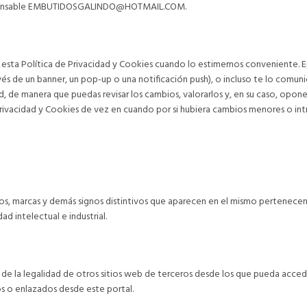
l responsable EMBUTIDOSGALINDO@HOTMAIL.COM.
 esta Política de Privacidad y Cookies cuando lo estimemos conveniente. E
ravés de un banner, un pop-up o una notificación push), o incluso te lo comu
d, de manera que puedas revisar los cambios, valorarlos y, en su caso, oponer
e Privacidad y Cookies de vez en cuando por si hubiera cambios menores o in
s logos, marcas y demás signos distintivos que aparecen en el mismo perten
 intelectual e industrial.
la legalidad de otros sitios web de terceros desde los que pueda acceder
os o enlazados desde este portal.